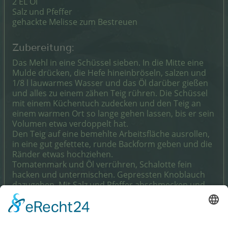
2 EL Öl
Salz und Pfeffer
gehackte Melisse zum Bestreuen
Zubereitung:
Das Mehl in eine Schüssel sieben. In die Mitte eine
Mulde drücken, die Hefe hineinbröseln, salzen und
1/8 l lauwarmes Wasser und das Öl darüber gießen
und alles zu einem zähen Teig rühren. Die Schüssel
mit einem Küchentuch zudecken und den Teig an
einem warmen Ort so lange gehen lassen, bis er sein
Volumen etwa verdoppelt hat.
Den Teig auf eine bemehlte Arbeitsfläche ausrollen,
in eine gut gefettete, runde Backform geben und die
Ränder etwas hochziehen.
Tomatenmark und Öl verrühren, Schalotte fein
hacken und untermischen. Gepressten Knoblauch
dazugeben. Mit Salz und Pfeffer abschmecken und
die Masse gleichmäßig auf dem Teig verstreichen.
Sauerkraut ausdrücken und klein schneiden,
Schinken in kleine Würfel schneiden, Kirschtomaten
halbieren. Alles auf dem Pizzateig verteilen und den