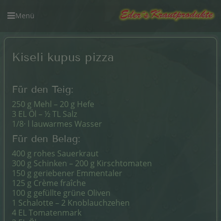
Kiseli kupus pizza
Für den Teig:
250 g Mehl – 20 g Hefe
3 EL Öl – ½ TL Salz
1/8· l lauwarmes Wasser
Für den Belag:
400 g rohes Sauerkraut
300 g Schinken – 200 g Kirschtomaten
150 g geriebener Emmentaler
125 g Crème fraîche
100 g gefüllte grüne Oliven
1 Schalotte – 2 Knoblauchzehen
4 EL Tomatenmark