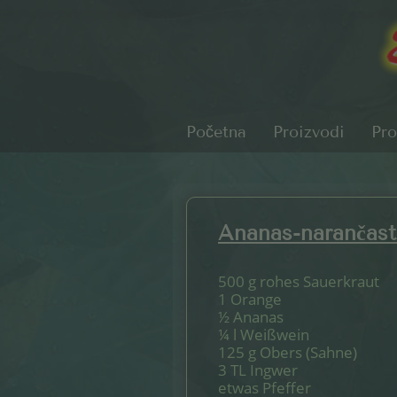
Početna
Proizvodi
Pro
Ananas-narančast
500 g rohes Sauerkraut
1 Orange
½ Ananas
¼ l Weißwein
125 g Obers (Sahne)
3 TL Ingwer
etwas Pfeffer