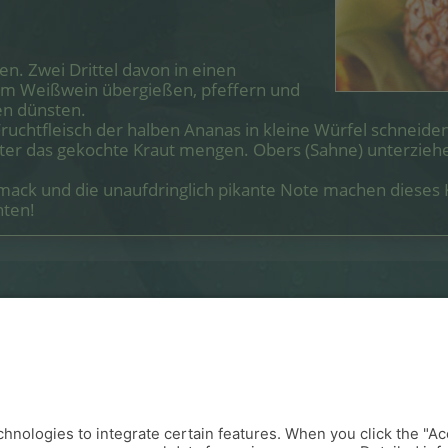
en. Zwei Drittel davon in einen
em Weißwein übergießen, pfeffern und
en dünsten.
uchtfleisch der halben Ananas in kleine Würfel schneiden.
ter das gekochte Kraut mengen. Obers (Sahne) unterzie
mack und die unaufdringlich pikante Note machen dieses K
hten!
rar GmbH - Hauptstrasse 1a - 2444 Seibersdorf -
webdesign netzgrafik
-
Map