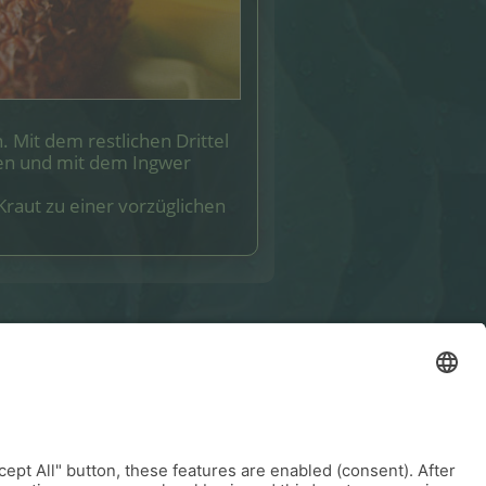
 Mit dem restlichen Drittel
hen und mit dem Ingwer
raut zu einer vorzüglichen
a
-
Login