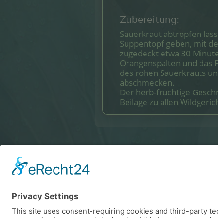
Zubereitung:
Sauerkraut abtropfen lass
Suppentopf geben, mit d
zugedeckt etwa 30 Minut
Orangenspalten und das Fr
des rohen Sauerkrauts un
abschmecken.
Der herb-fruchtige Gesch
Beilage zu allen Wildgeric
Eder Ag