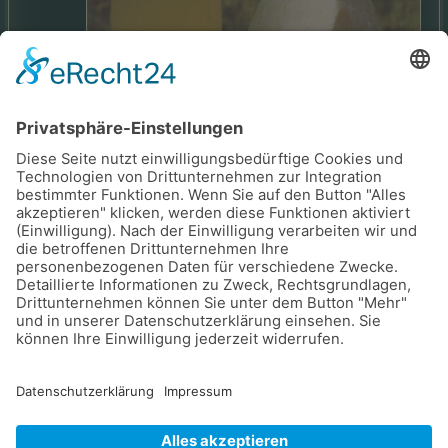
Dieser wird auf Bestellung für Sie frisch abgefüllt.
Sauerkrautsaft eignet sich hervorragend zum
Entschlacken!
Eder Agrar GmbH - Hauptstrasse 1a - 2444 Seibersdorf -
webdesign
netzgrafik
-
Sitemap
-
Cookies
-
Login
-
Datenschutz
-
Impressum