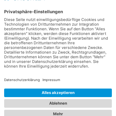
mit der Rindsuppe aufgießen.
Zucker und Paprikapulver unterrühren, zugedeckt
etwa 20 Minuten bei wenig Hitze kochen lassen.
Die Tomaten kurz in kochendes Wasser tauchen,
damit sie sich leicht schälen lassen. Die geschälten
Tomaten in kleine Würfel oder Ringe schneiden und
unter das Kraut mengen. Weitere 10 Minuten auf
kleiner Flamme kochen lassen. Anschließend Créme
fraîche unterziehen.
Das Tomatenkraut wird in der klassischen Wiener
Küche häufig zu Schweinebraten serviert!
Eder Agrar GmbH - Hauptstrasse 1a - 2444 Seibersdorf -
webdesign
netzgrafik
-
Sitemap
-
Cookies
-
Login
-
Datenschutz
-
Impressum