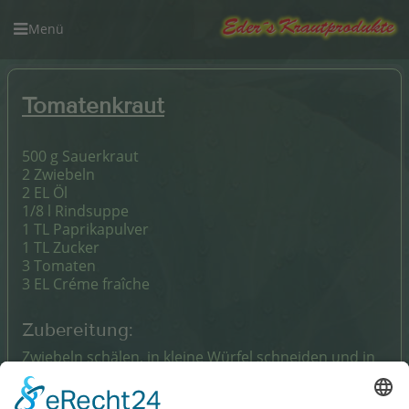
Tomatenkraut
500 g Sauerkraut
2 Zwiebeln
2 EL Öl
1/8 l Rindsuppe
1 TL Paprikapulver
1 TL Zucker
3 Tomaten
3 EL Créme fraîche
Zubereitung:
Zwiebeln schälen, in kleine Würfel schneiden und in
einem Suppentopf in Öl glasig anbraten.
Abgetropftes Sauerkraut beigeben, gut durchrühren,