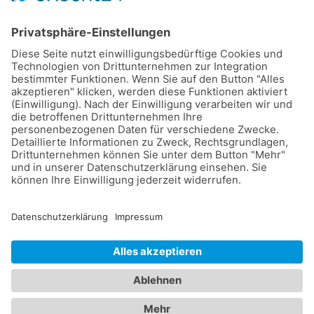
Verkauf:
Für Großhandel: Ganzjährig nach tel.
Vereinbarung:
Tel: +43 676 52 75 332
Hauptstrasse 1a
2444 Seibersdorf
Eder Agrar GmbH - Hauptstrasse 1a - 2444 Seibersdorf -
webdesign
netzgrafik
-
Sitemap
-
Cookies
-
Login
-
Datenschutz
-
Impressum